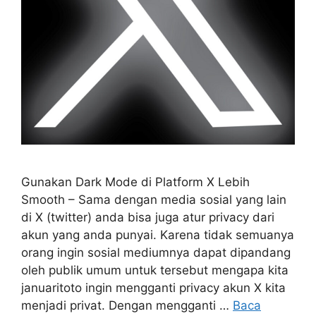
Gunakan Dark Mode di Platform X Lebih
Smooth – Sama dengan media sosial yang lain
di X (twitter) anda bisa juga atur privacy dari
akun yang anda punyai. Karena tidak semuanya
orang ingin sosial mediumnya dapat dipandang
oleh publik umum untuk tersebut mengapa kita
januaritoto ingin mengganti privacy akun X kita
menjadi privat. Dengan mengganti …
Baca