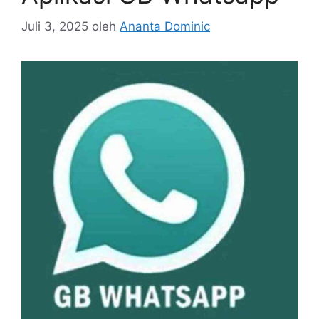
Juli 3, 2025
oleh
Ananta Dominic