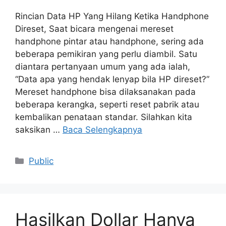
Rincian Data HP Yang Hilang Ketika Handphone
Direset, Saat bicara mengenai mereset
handphone pintar atau handphone, sering ada
beberapa pemikiran yang perlu diambil. Satu
diantara pertanyaan umum yang ada ialah,
“Data apa yang hendak lenyap bila HP direset?”
Mereset handphone bisa dilaksanakan pada
beberapa kerangka, seperti reset pabrik atau
kembalikan penataan standar. Silahkan kita
saksikan …
Baca Selengkapnya
Kategori
Public
Hasilkan Dollar Hanya