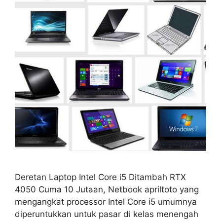
Deretan Laptop Intel Core i5 Ditambah RTX
4050 Cuma 10 Jutaan, Netbook apriltoto yang
mengangkat processor Intel Core i5 umumnya
diperuntukkan untuk pasar di kelas menengah