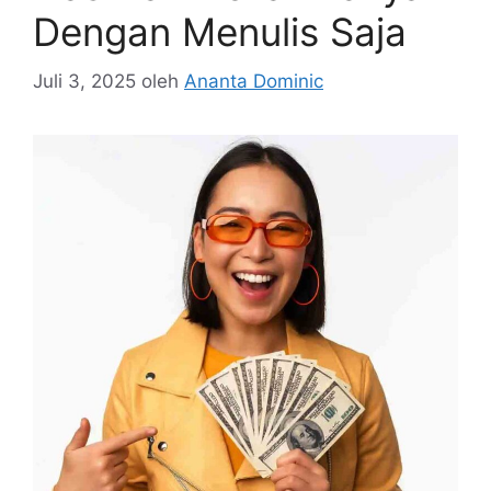
Dengan Menulis Saja
Juli 3, 2025
oleh
Ananta Dominic