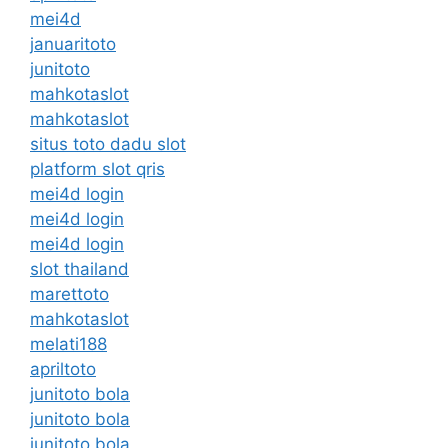
mei4d
januaritoto
junitoto
mahkotaslot
mahkotaslot
situs toto dadu slot
platform slot qris
mei4d login
mei4d login
mei4d login
slot thailand
marettoto
mahkotaslot
melati188
apriltoto
junitoto bola
junitoto bola
junitoto bola