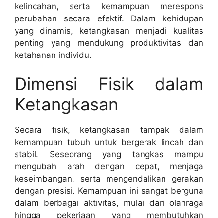
kelincahan, serta kemampuan merespons
perubahan secara efektif. Dalam kehidupan
yang dinamis, ketangkasan menjadi kualitas
penting yang mendukung produktivitas dan
ketahanan individu.
Dimensi Fisik dalam
Ketangkasan
Secara fisik, ketangkasan tampak dalam
kemampuan tubuh untuk bergerak lincah dan
stabil. Seseorang yang tangkas mampu
mengubah arah dengan cepat, menjaga
keseimbangan, serta mengendalikan gerakan
dengan presisi. Kemampuan ini sangat berguna
dalam berbagai aktivitas, mulai dari olahraga
hingga pekerjaan yang membutuhkan