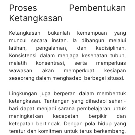
Proses Pembentukan
Ketangkasan
Ketangkasan bukanlah kemampuan yang
muncul secara instan. Ia dibangun melalui
latihan, pengalaman, dan kedisiplinan.
Konsistensi dalam menjaga kesehatan tubuh,
melatih konsentrasi, serta memperluas
wawasan akan memperkuat kesiapan
seseorang dalam menghadapi berbagai situasi.
Lingkungan juga berperan dalam membentuk
ketangkasan. Tantangan yang dihadapi sehari-
hari dapat menjadi sarana pembelajaran untuk
meningkatkan kecepatan berpikir dan
ketepatan bertindak. Dengan pola hidup yang
teratur dan komitmen untuk terus berkembang,