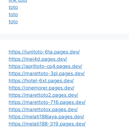
link toto
toto
toto
toto
https://junitoto-6ta.pages.dev/
https://mei4d.pages.dev/
https://apriltoto-cp4.pages.dev/
https://marettoto-3pl.pages.dev/
https://hotel-6xt.pages.dev/
https://onemorer.pages.dev/
https://marettoto2.pages.dev/
https://marettoto-716.pages.dev/
https://marettotox.pages.dev/
https://melati188jaya.pages.dev/
https://melati188-319.pages.dev/