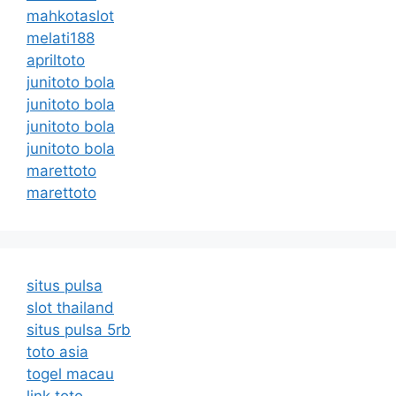
mahkotaslot
melati188
apriltoto
junitoto bola
junitoto bola
junitoto bola
junitoto bola
marettoto
marettoto
situs pulsa
slot thailand
situs pulsa 5rb
toto asia
togel macau