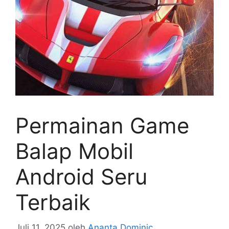
Permainan Game
Balap Mobil
Android Seru
Terbaik
Juli 11, 2025
oleh
Ananta Dominic