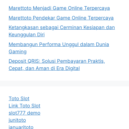
Marettoto Menjadi Game Online Terpercaya
Marettoto Pendekar Game Online Terpercaya
Ketangkasan sebagai Cerminan Kesiapan dan
Keunggulan Diri
Membangun Performa Unggul dalam Dunia
Gaming
Deposit QRIS: Solusi Pembayaran Praktis,
Cepat, dan Aman di Era Digital
Toto Slot
Link Toto Slot
slot777 demo
junitoto
januaritoto